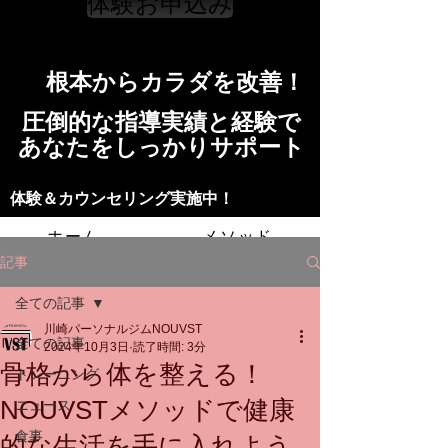
体験お申込み
​根本からカラダを改善！​​
​​圧倒的な指導実績と経験で
​あなたをしっかりサポート
​​​体験＆カウンセリング実施中！
ホーム
メソッド
記事
トレーニングの流れ
施設
全ての記事
川崎パーソナルジムNOUVST
スタッフ
よくある質問
料金
全ての記事
2024年10月3日
読了時間: 3分
骨格から体を整える！
トレーニング
お問い合わせ
NOUVSTメソッドで健康
ニュース
食事
的な生活を手に入れよう