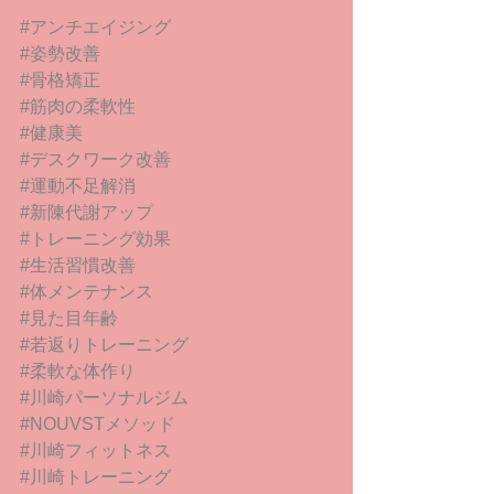
#アンチエイジング
#姿勢改善
#骨格矯正
#筋肉の柔軟性
#健康美
#デスクワーク改善
#運動不足解消
#新陳代謝アップ
#トレーニング効果
#生活習慣改善
#体メンテナンス
#見た目年齢
#若返りトレーニング
#柔軟な体作り
#川崎パーソナルジム
#NOUVSTメソッド
#川崎フィットネス
#川崎トレーニング