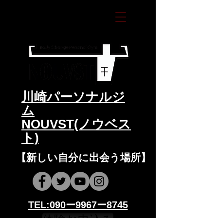
​川崎パーソナルジ
ム
NOUVST(ノウベス
ト)
​​【新しい自分に出会う場所】
​​TEL:090ー9967ー8745