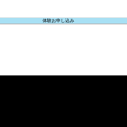
体験お申し込み
VST(ノウベスト)
11-3 1F
分