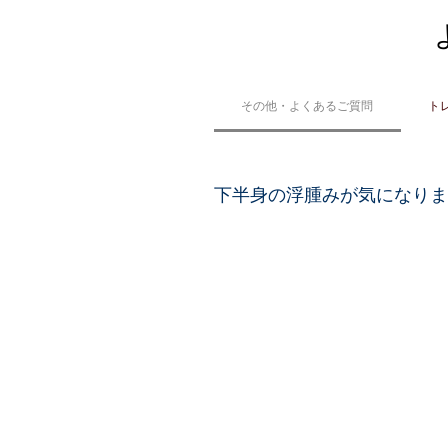
その他・よくあるご質問
ト
下半身の浮腫みが気になりま
NOUVST(ノウベスト)では
ます。その結果、血液やリンパ
どのくらいで効果が出ますか
ご利用いただくとより効果的で
NOUVST(ノウベスト)のト
感されています。筋力トレーニ
ご家族、友達がやりたいと言
化を感じることができるのです
是非、ご紹介ください！ ご紹介