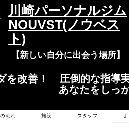
​川崎パーソナルジム
NOUVST(ノウベス
ト)
​​【新しい自分に出会う場所】
を改善！​​
​​圧倒的な指
​あなたをしっ
グの流れ
施設
スタッフ
よ