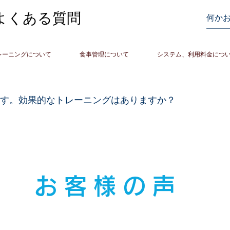
よくある質問
レーニングについて
食事管理について
システム、利用料金につ
す。効果的なトレーニングはありますか？
筋力トレーニングと合わせてカラダのコンディションを整える、
の流れが良くなり老廃物も排出され下半身の浮腫みに効果を出し
？
す！
レーニング効果は、個人差はありますがトレーニング開始から数
お客様の声
ング、食事管理、ライフスタイルの改善を同時に行うため通常
ってますがどうすればいいですか？
。
特典をご用意いたしております。 担当トレーナーもしくはス