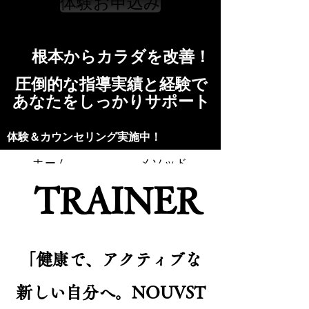
体験お申込み
​根本からカラダを改善！​​
​​圧倒的な指導実績と経験で
​あなたをしっかりサポート
​​​体験＆カウンセリング実施中！
ホーム
メソッド
TRAINER
トレーニングの流れ
施設
スタッフ
よくある質問
料金
「健康で、アクティブな
お問い合わせ
新しい自分へ。NOUVST