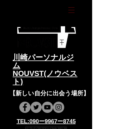
​川崎パーソナルジ
ム
NOUVST(ノウベス
ト)
​​【新しい自分に出会う場所】
​​TEL:090ー9967ー8745