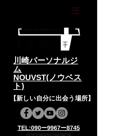
​川崎パーソナルジ
ム
NOUVST(ノウベス
ト)
​​【新しい自分に出会う場所】
​​TEL:090ー9967ー8745