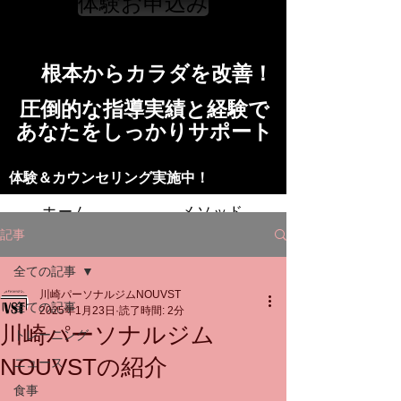
体験お申込み
​根本からカラダを改善！​​
​​圧倒的な指導実績と経験で
​あなたをしっかりサポート
​​​体験＆カウンセリング実施中！
ホーム
メソッド
記事
トレーニングの流れ
施設
全ての記事
川崎パーソナルジムNOUVST
スタッフ
よくある質問
料金
全ての記事
2025年1月23日
読了時間: 2分
川崎パーソナルジム
トレーニング
お問い合わせ
NOUVSTの紹介
ニュース
食事