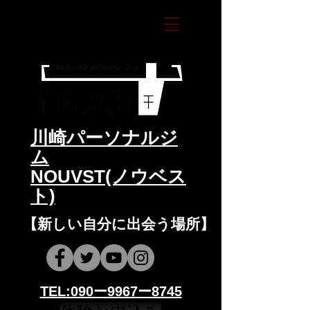
​川崎パーソナルジ
ム
NOUVST(ノウベス
ト)
​​【新しい自分に出会う場所】
​​TEL:090ー9967ー8745