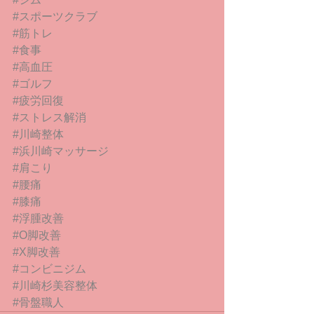
#スポーツクラブ
#筋トレ
#食事
#高血圧
#ゴルフ
#疲労回復
#ストレス解消
#川崎整体
#浜川崎マッサージ
#肩こり
#腰痛
#膝痛
#浮腫改善
#O脚改善
#X脚改善
#コンビニジム
#川崎杉美容整体
#骨盤職人