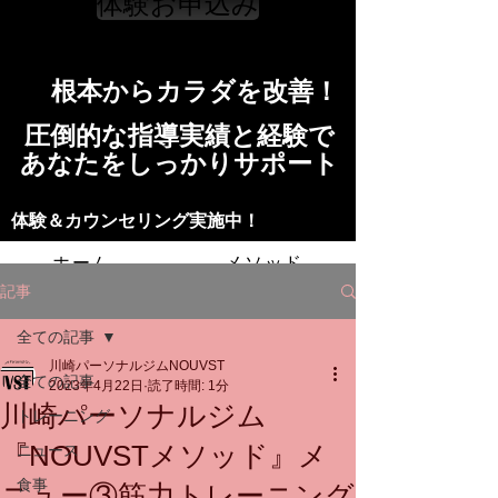
体験お申込み
​根本からカラダを改善！​​
​​圧倒的な指導実績と経験で
​あなたをしっかりサポート
​​​体験＆カウンセリング実施中！
ホーム
メソッド
記事
トレーニングの流れ
施設
全ての記事
川崎パーソナルジムNOUVST
スタッフ
よくある質問
料金
全ての記事
2023年4月22日
読了時間: 1分
川崎パーソナルジム
トレーニング
お問い合わせ
『NOUVSTメソッド』メ
ニュース
食事
ニュー③筋力トレーニング