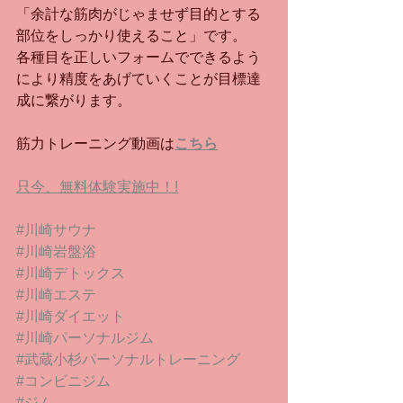
「余計な筋肉がじゃませず目的とする
部位をしっかり使えること」です。
各種目を正しいフォームでできるよう
により精度をあげていくことが目標達
成に繋がります。
筋力トレーニング動画は
こちら
只今、無料体験実施中！!
#川崎サウナ
#川崎岩盤浴
#川崎デトックス
#川崎エステ
#川崎ダイエット
#川崎パーソナルジム
#武蔵小杉パーソナルトレーニング
#コンビニジム
#ジム