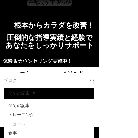
体験お申込み
​根本からカラダを改善！​​
​​圧倒的な指導実績と経験で
​あなたをしっかりサポート
​​​体験＆カウンセリング実施中！
ホーム
メソッド
ブログ
トレーニングの流れ
施設
全ての記事
スタッフ
よくある質問
料金
全ての記事
トレーニング
お問い合わせ
ニュース
食事