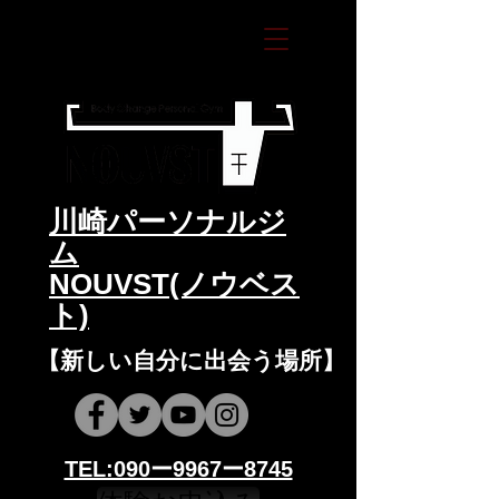
​川崎パーソナルジ
ム
NOUVST(ノウベス
ト)
​​【新しい自分に出会う場所】
​​TEL:090ー9967ー8745