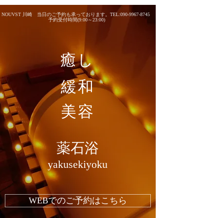
NOUVST 川崎 当日のご予約も承っております。TEL:
090-9967-8745
予約受付時間(9:00～23:00)
癒し
緩和
美容
薬石浴
yakusekiyoku
WEBでのご予約はこちら