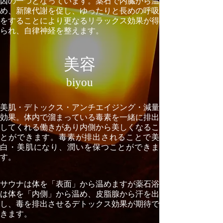
因の一つとなっています。薬石で内臓から温
め、新陳代謝を促し、ゆったりと長めの呼吸
をすることにより更なるリラックス効果が得
られ、自律神経を整えます。
美容
biyou
美肌・デトックス・アンチエイジング・減量
効果。体内で溜まっている毒素を一緒に排出
してくれる働きがあり内側から美しくなるこ
とができます。毒素が排出されることで美
白・美肌になり、潤いを保つことができま
す。
サウナは体を「表面」から温めますが薬石浴
は体を「内側」から温め、皮脂腺から汗を出
し、毒を排出させるデトックス効果が期待で
きます。