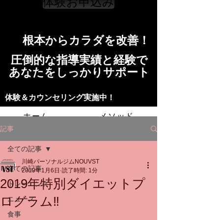
体験お申込み
​根本からカラダを改善！​​
​​圧倒的な指導実績と経験で
​あなたをしっかりサポート
​​​体験＆カウンセリング実施中！
ホーム
メソッド
記事
トレーニングの流れ
施設
全ての記事
川崎パーソナルジムNOUVST
スタッフ
よくある質問
料金
全ての記事
2019年1月6日
読了時間: 1分
2019年特別ダイエットプ
トレーニング
お問い合わせ
ログラム‼
ニュース
食事