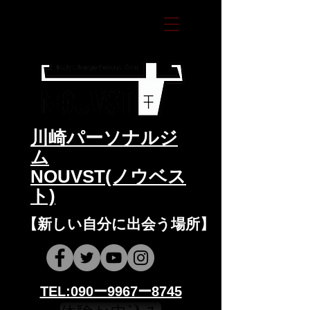
​川崎パーソナルジ
ム
NOUVST(ノウベス
ト)
​​【新しい自分に出会う場所】
​​TEL:090ー9967ー8745