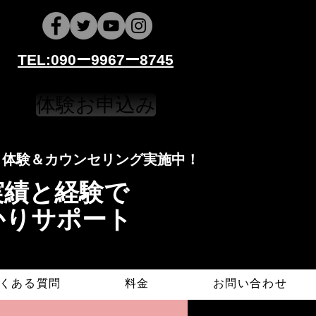
​​TEL:090ー9967ー8745
体験お申込み
​​​体験＆カウンセリング実施中！
導実績と経験で
かりサポート
くある質問
料金
お問い合わせ