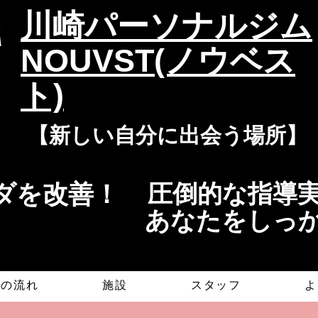
​川崎パーソナルジム
NOUVST(ノウベス
ト)
​​【新しい自分に出会う場所】
を改善！​​
​​圧倒的な指
​あなたをしっ
グの流れ
施設
スタッフ
よ