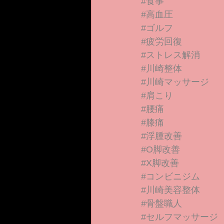
#食事
#高血圧
#ゴルフ
#疲労回復
#ストレス解消
#川崎整体
#川崎マッサージ
#肩こり
#腰痛
#膝痛
#浮腫改善
#O脚改善
#X脚改善
#コンビニジム
#川崎美容整体
#骨盤職人
#セルフマッサージ