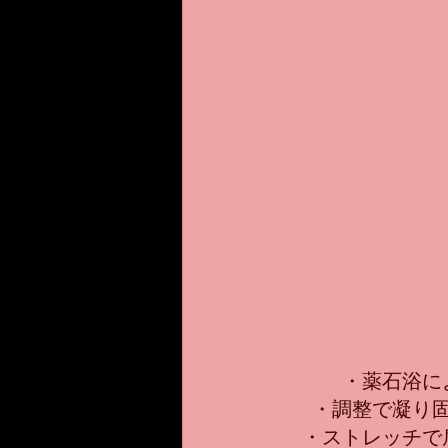
・薬石浴に
・調整で凝り
・ストレッチで