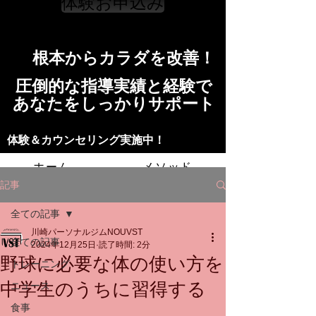
体験お申込み
​根本からカラダを改善！​​
​​圧倒的な指導実績と経験で
​あなたをしっかりサポート
​​​体験＆カウンセリング実施中！
ホーム
メソッド
記事
トレーニングの流れ
施設
全ての記事
川崎パーソナルジムNOUVST
スタッフ
よくある質問
料金
全ての記事
2024年12月25日
読了時間: 2分
野球に必要な体の使い方を
トレーニング
お問い合わせ
中学生のうちに習得する
ニュース
食事