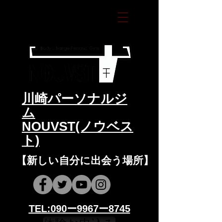
​川崎パーソナルジ
ム
NOUVST(ノウベス
ト)
​​【新しい自分に出会う場所】
​​TEL:090ー9967ー8745