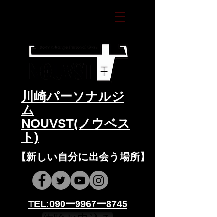
​川崎パーソナルジ
ム
NOUVST(ノウベス
ト)
​​【新しい自分に出会う場所】
​​TEL:090ー9967ー8745