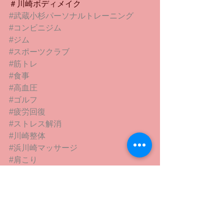
＃川崎ボディメイク
#武蔵小杉パーソナルトレーニング
#コンビニジム
#ジム
#スポーツクラブ
#筋トレ
#食事
#高血圧
#ゴルフ
#疲労回復
#ストレス解消
#川崎整体
#浜川崎マッサージ
#肩こり
#腰痛
#膝痛
#浮腫改善
#O脚改善
#X脚改善