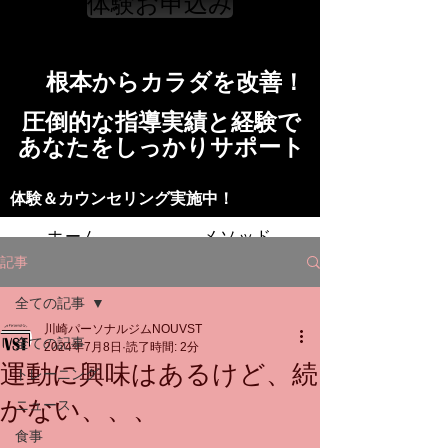
体験お申込み
​根本からカラダを改善！​​
​​圧倒的な指導実績と経験で
​あなたをしっかりサポート
​​​体験＆カウンセリング実施中！
ホーム
メソッド
記事
トレーニングの流れ
施設
全ての記事
川崎パーソナルジムNOUVST
スタッフ
よくある質問
料金
全ての記事
2024年7月8日
読了時間: 2分
運動に興味はあるけど、続
トレーニング
お問い合わせ
かない、、、
ニュース
食事