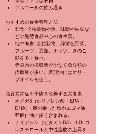
果糖ブドウ糖液糖
アルコールの飲み過ぎ
おすすめの食事管理方法
和食: 全粒穀物や魚、味噌や納豆な
どの発酵食品中心の食生活。
地中海食: 全粒穀物、緑黄色野菜、
フルーツ、豆類、ナッツ、きのこ
類を多く食べ、
赤身肉の摂取量が少なく魚介類の
摂取量が多い。調理油にはオリー
ブオイルを使う。
脂質異常症を予防＆改善する栄養素
オメガ3（α-リノレン酸・EPA・
DHA）: 脂の乗った魚やエゴマ油、
亜麻仁油に多く含まれる。
ナイアシン（ビタミンB3）: LDLコ
レステロールと中性脂肪の上昇を