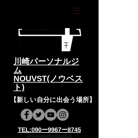
​川崎パーソナルジ
ム
NOUVST(ノウベス
ト)
​​【新しい自分に出会う場所】
​​TEL:090ー9967ー8745