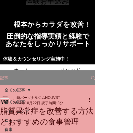
体験お申込み
​根本からカラダを改善！​​
​​圧倒的な指導実績と経験で
​あなたをしっかりサポート
​​​体験＆カウンセリング実施中！
ホーム
メソッド
記事
トレーニングの流れ
施設
全ての記事
川崎パーソナルジムNOUVST
スタッフ
よくある質問
料金
全ての記事
2024年10月22日
読了時間: 3分
脂質異常症を改善する方法
トレーニング
お問い合わせ
とおすすめの食事管理
ニュース
食事