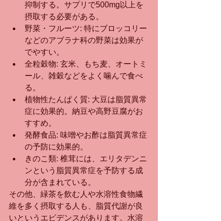
抑制する。サプリで500mg以上を
摂取する必要がある。
野菜・フルーツ: 特にブロッコリー
などのアブラナ科の野菜は効果が
でやすい。
全粒穀物: 玄米、もち麦、オートミ
ール、雑穀などをよく噛んで食べ
る。
植物性たんぱく質: 大豆は脂質異常
症に効果的。納豆や高野豆腐がお
すすめ。
発酵食品: 味噌やお酢は脂質異常症
の予防に効果的。
きのこ類: 椎茸には、エリタデンニ
ンという脂質異常症を予防する成
分が含まれている。
その他、緑茶を飲む人や水溶性食物繊
維を多く摂取する人も、脂質代謝が良
いというエビデンスがあります。水溶