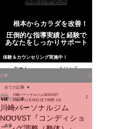
体験お申込み
​根本からカラダを改善！​​
​​圧倒的な指導実績と経験で
​あなたをしっかりサポート
​​​体験＆カウンセリング実施中！
ホーム
メソッド
記事
トレーニングの流れ
施設
全ての記事
川崎パーソナルジムNOUVST
スタッフ
よくある質問
料金
全ての記事
2022年11月28日
読了時間: 1分
川崎パーソナルジム
トレーニング
お問い合わせ
NOUVST『コンディショ
ニュース
食事
ニング調整（整体）』