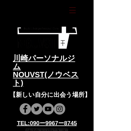
​川崎パーソナルジ
ム
NOUVST(ノウベス
ト)
​​【新しい自分に出会う場所】
​​TEL:090ー9967ー8745