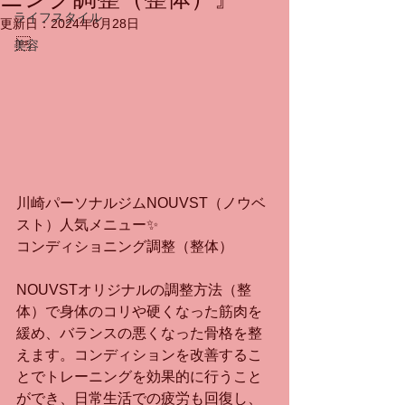
ライフスタイル
更新日：
2024年6月28日

美容
川崎パーソナルジムNOUVST（ノウベ
スト）人気メニュー✨
コンディショニング調整（整体）
NOUVSTオリジナルの調整方法（整
体）で身体のコリや硬くなった筋肉を
緩め、バランスの悪くなった骨格を整
えます。コンディションを改善するこ
とでトレーニングを効果的に行うこと
ができ、日常生活での疲労も回復し、