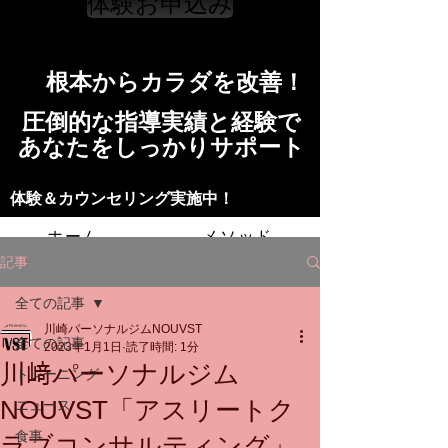
体験お申込み
​根本からカラダを改善！​​
​​圧倒的な指導実績と経験で
​あなたをしっかりサポート
​​​体験＆カウンセリング実施中！
ホーム
メソッド
記事
トレーニングの流れ
施設
全ての記事
川崎パーソナルジムNOUVST
スタッフ
よくある質問
料金
全ての記事
2023年1月1日
読了時間: 1分
川﨑パーソナルジム
トレーニング
お問い合わせ
NOUVST「アスリートク
ニュース
食事
ラブコンサルティング」