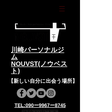
​川崎パーソナルジ
ム
NOUVST(ノウベス
ト)
​​【新しい自分に出会う場所】
​​TEL:090ー9967ー8745