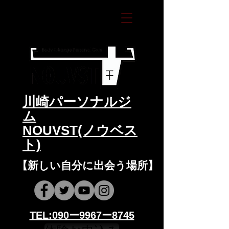
​川崎パーソナルジ
ム
NOUVST(ノウベス
ト)
​​【新しい自分に出会う場所】
​​TEL:090ー9967ー8745