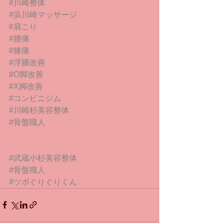
#川崎整体
#浜川崎マッサージ
#肩こり
#腰痛
#膝痛
#浮腫改善
#O脚改善
#X脚改善
#コンビニジム
#川崎杉美容整体
#骨盤職人
#武蔵小杉美容整体
#骨盤職人
#ツボぐりぐりくん