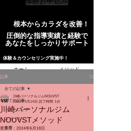
体験お申込み
​根本からカラダを改善！​​
​​圧倒的な指導実績と経験で
​あなたをしっかりサポート
​​​体験＆カウンセリング実施中！
ホーム
メソッド
記事
トレーニングの流れ
施設
全ての記事
川崎パーソナルジムNOUVST
スタッフ
よくある質問
料金
全ての記事
2023年5月14日
読了時間: 1分
川崎パーソナルジム
トレーニング
お問い合わせ
NOUVSTメソッド
ニュース
食事
更新日：
2024年6月18日