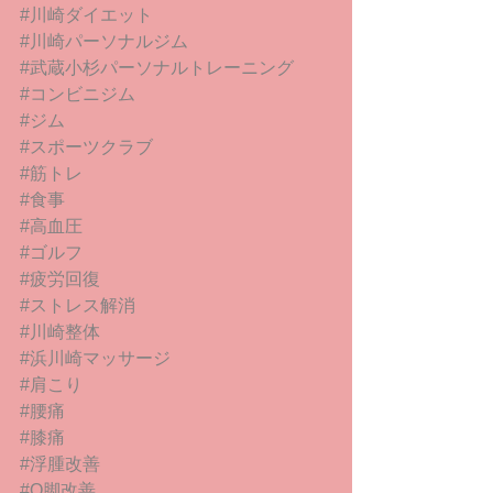
#川崎ダイエット
#川崎パーソナルジム
#武蔵小杉パーソナルトレーニング
#コンビニジム
#ジム
#スポーツクラブ
#筋トレ
#食事
#高血圧
#ゴルフ
#疲労回復
#ストレス解消
#川崎整体
#浜川崎マッサージ
#肩こり
#腰痛
#膝痛
#浮腫改善
#O脚改善