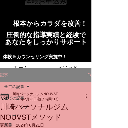
体験お申込み
​根本からカラダを改善！​​
​​圧倒的な指導実績と経験で
​あなたをしっかりサポート
​​​体験＆カウンセリング実施中！
ホーム
メソッド
記事
トレーニングの流れ
施設
全ての記事
川崎パーソナルジムNOUVST
スタッフ
よくある質問
料金
全ての記事
2023年2月23日
読了時間: 1分
川崎パーソナルジム
トレーニング
お問い合わせ
NOUVSTメソッド
ニュース
食事
更新日：
2024年6月21日