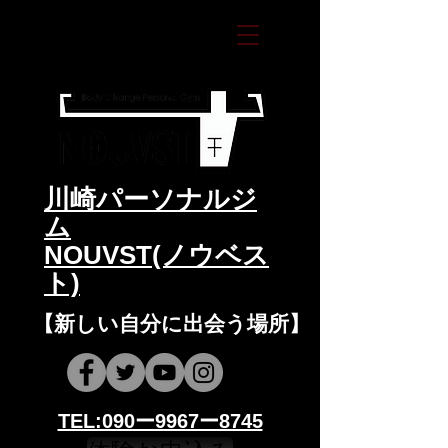
​川崎パーソナルジ
ム
NOUVST(ノウベス
ト)
​​【新しい自分に出会う場所】
​​TEL:090ー9967ー8745