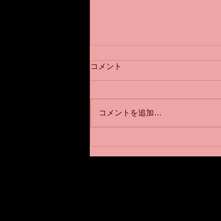
コメント
コメントを追加…
川崎パーソナルジムNOUVST
メッソド
川崎パーソナルジムNOU
〒210−0835
神奈川県川崎市川崎区追分町
TEL:
090-9967-8745