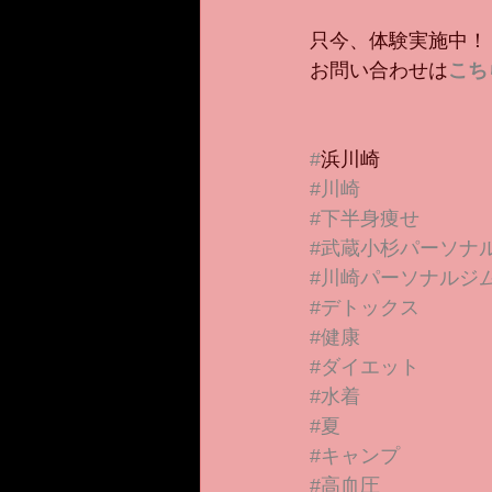
只今、体験実施中！
お問い合わせは
こち
#
浜川崎
#川崎
#下半身痩せ
#武蔵小杉パーソナ
#川崎パーソナルジ
#デトックス
#健康
#ダイエット
#水着
#夏
#キャンプ
#高血圧