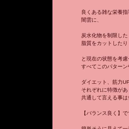
良くある雑な栄養指導
闇雲に、
炭水化物を制限した
脂質をカットしたり
と現在の状態を考慮
すべてこのパターン
ダイエット、筋力U
それぞれに特徴があ
共通して言える事は☝
【バランス良く】で
簡単そうに見えて一