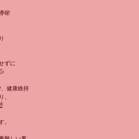
🫣
り
せずに

P、健康維持
り、
️
す。
番難しい事