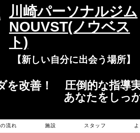
​川崎パーソナルジム
NOUVST(ノウベス
ト)
​​【新しい自分に出会う場所】
を改善！​​
​​圧倒的な指
​あなたをしっ
グの流れ
施設
スタッフ
よ