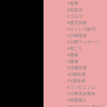
#食事
#高血圧
#ゴルフ
#疲労回復
#ストレス解消
#川崎整体
#川崎マッサージ
#肩こり
#腰痛
#膝痛
#浮腫改善
#O脚改善
#X脚改善
#コンビニジム
#川崎美容整体
#骨盤職人
#セルフマッサージ