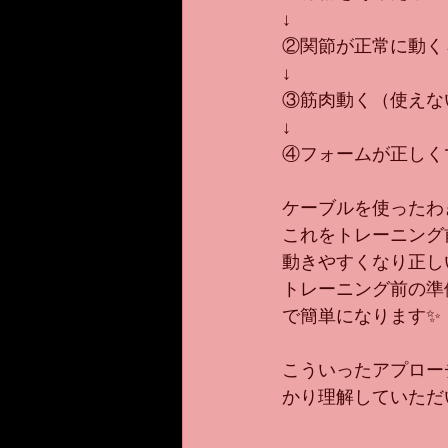
↓
②関節が正常に動く
↓
③筋肉動く（使えな
↓
④フォームが正しく
ケーブルを使ったわ
これをトレーニング
動きやすくなり正し
トレーニング前の準
で簡単になります✨
こういったアプロー
かり理解していただ