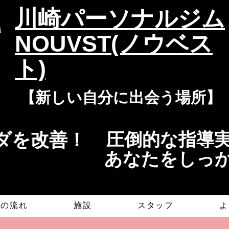
​川崎パーソナルジム
NOUVST(ノウベス
ト)
​​【新しい自分に出会う場所】
を改善！​​
​​圧倒的な指
​あなたをしっ
グの流れ
施設
スタッフ
よ