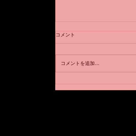
川崎パーソナルジムNOUVST
コメント
メソッド『ももうらストレッ
チ』
川崎パーソナルジム
NOUVST（ノウベスト）メソッ
コメントを追加…
ド✨ NOUVST（ノウベスト）の
トレーニングメソッドはダイエッ
トをしたい方も筋肉をつけたい方
も姿勢改善したい方も基本同じで
す。 NOUVSTトレーニングメソ
川崎パーソナルジムNOU
ッドは『フォームが正しくできる
〒210−0835
こと』 ①骨格をそろえる ↓...
神奈川県川崎市川崎区追分町
TEL:
090-9967-8745
JR川崎駅より徒歩約30