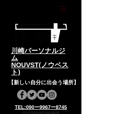
​川崎パーソナルジ
ム
NOUVST(ノウベス
ト)
​​【新しい自分に出会う場所】
​​TEL:090ー9967ー8745