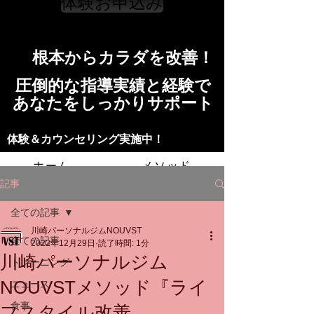
体験お申込み
​根本からカラダを改善！​​
​​圧倒的な指導実績と経験で
​あなたをしっかりサポート
​​​体験＆カウンセリング実施中！
ホーム
メソッド
記事
トレーニングの流れ
施設
全ての記事
川崎パーソナルジムNOUVST
スタッフ
よくある質問
料金
全ての記事
2022年12月29日
読了時間: 1分
川崎パーソナルジム
トレーニング
お問い合わせ
NOUVSTメソッド『ライ
ニュース
食事
フスタイル改善