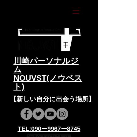
​川崎パーソナルジ
ム
NOUVST(ノウベス
ト)
​​【新しい自分に出会う場所】
​​TEL:090ー9967ー8745