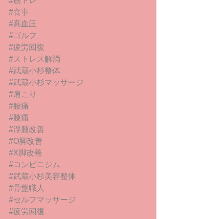
#筋トレ
#食事
#高血圧
#ゴルフ
#疲労回復
#ストレス解消
#武蔵小杉整体
#武蔵小杉マッサージ
#肩こり
#腰痛
#膝痛
#浮腫改善
#O脚改善
#X脚改善
#コンビニジム
#武蔵小杉美容整体
#骨盤職人
#セルフマッサージ
#疲労回復