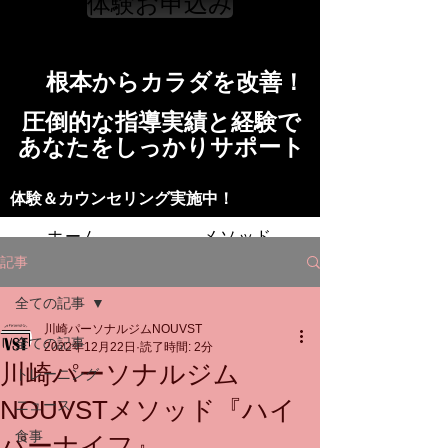
体験お申込み
​根本からカラダを改善！​​
​​圧倒的な指導実績と経験で
​あなたをしっかりサポート
​​​体験＆カウンセリング実施中！
ホーム
メソッド
記事
トレーニングの流れ
施設
全ての記事
川崎パーソナルジムNOUVST
スタッフ
よくある質問
料金
全ての記事
2022年12月22日
読了時間: 2分
川崎パーソナルジム
トレーニング
お問い合わせ
NOUVSTメソッド『ハイ
ニュース
食事
パーナイフ』