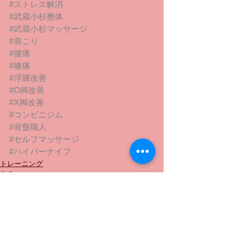
#ストレス解消
#武蔵小杉整体
#武蔵小杉マッサージ
#肩こり
#腰痛
#膝痛
#浮腫改善
#O脚改善
#X脚改善
#コンビニジム
#骨盤職人
#セルフマッサージ
#ハイパーナイフ
トレーニング
美容