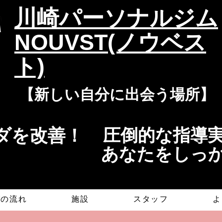
​川崎パーソナルジム
NOUVST(ノウベス
ト)
​​【新しい自分に出会う場所】
を改善！​​
​​圧倒的な指
​あなたをしっ
グの流れ
施設
スタッフ
よ