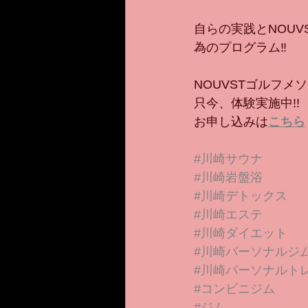
自らの実践とNOU
為のプログラム‼︎
NOUVSTゴルフメ
只今、体験実施中!!
お申し込みは
こちら
#川崎サウナ
#川崎岩盤浴
#川崎デトックス
#川崎エステ
#川崎ダイエット
#川崎パーソナルジ
#川崎パーソナルト
#コンビニジム
#ジム