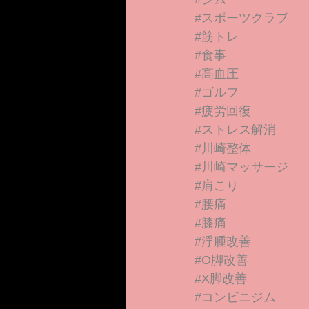
#スポーツクラブ
#筋トレ
#食事
#高血圧
#ゴルフ
#疲労回復
#ストレス解消
#川崎整体
#川崎マッサージ
#肩こり
#腰痛
#膝痛
#浮腫改善
#O脚改善
#X脚改善
#コンビニジム