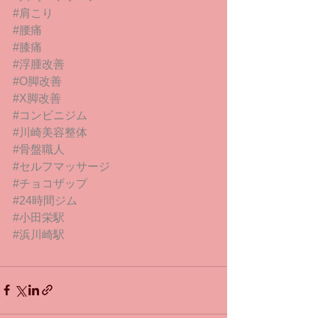
#肩こり
#腰痛
#膝痛
#浮腫改善
#O脚改善
#X脚改善
#コンビニジム
#川崎美容整体
#骨盤職人
#セルフマッサージ
#チョコザップ
#24時間ジム
#小田栄駅
#浜川崎駅