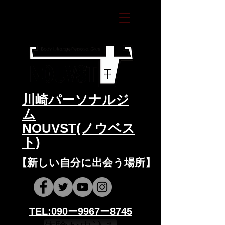
​川崎パーソナルジ
ム
NOUVST(ノウベス
ト)
​​【新しい自分に出会う場所】
​​TEL:090ー9967ー8745