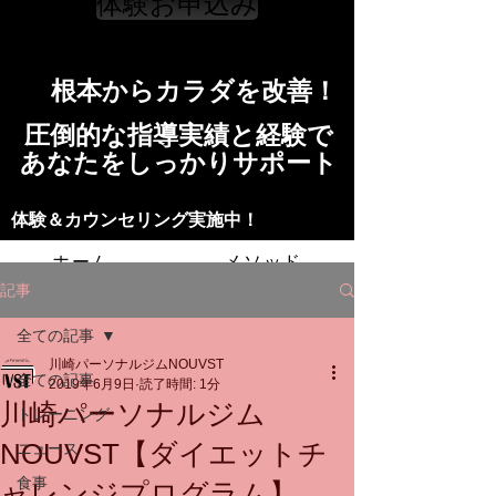
体験お申込み
​根本からカラダを改善！​​
​​圧倒的な指導実績と経験で
​あなたをしっかりサポート
​​​体験＆カウンセリング実施中！
ホーム
メソッド
記事
トレーニングの流れ
施設
全ての記事
川崎パーソナルジムNOUVST
スタッフ
よくある質問
料金
全ての記事
2019年6月9日
読了時間: 1分
川崎パーソナルジム
トレーニング
お問い合わせ
NOUVST【ダイエットチ
ニュース
食事
ャレンジプログラム】