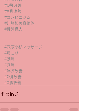
#O脚改善
#X脚改善
#コンビニジム
#川崎杉美容整体
#骨盤職人
#武蔵小杉マッサージ
#肩こり
#腰痛
#膝痛
#浮腫改善
#O脚改善
#X脚改善