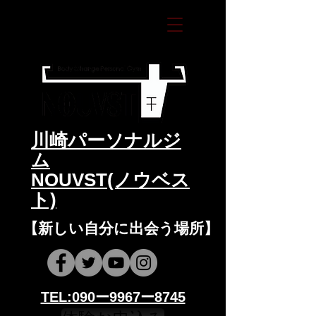
​川崎パーソナルジ
ム
NOUVST(ノウベス
ト)
​​【新しい自分に出会う場所】
​​TEL:090ー9967ー8745