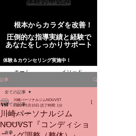
体験お申込み
​根本からカラダを改善！​​
​​圧倒的な指導実績と経験で
​あなたをしっかりサポート
​​​体験＆カウンセリング実施中！
ホーム
メソッド
記事
トレーニングの流れ
施設
全ての記事
川崎パーソナルジムNOUVST
スタッフ
よくある質問
料金
全ての記事
2023年5月10日
読了時間: 1分
川崎パーソナルジム
トレーニング
お問い合わせ
NOUVST『コンディショ
ニュース
食事
ニング調整（整体）』