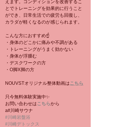
えます。コンディションを改善するこ
とでトレーニングを効果的に行うこと
ができ、日常生活での疲労も回復し、
カラダが軽くなるのが感じられます。
こんな方におすすめ☝️
・身体のどこかに痛みや不調がある
・トレーニングがうまく効かない
・身体が浮腫む　
・デスクワークの方
・O脚X脚の方
NOUVSTオリジナル整体動画は
こちら
只今無料体験実施中✨
お問い合わせは
こちら
から
a#川崎サウナ
#川崎岩盤浴
#川崎デトックス