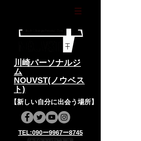
​川崎パーソナルジ
ム
NOUVST(ノウベス
ト)
​​【新しい自分に出会う場所】
​​TEL:090ー9967ー8745