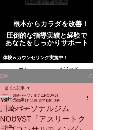
体験お申込み
​根本からカラダを改善！​​
​​圧倒的な指導実績と経験で
​あなたをしっかりサポート
​​​体験＆カウンセリング実施中！
ホーム
メソッド
記事
トレーニングの流れ
施設
全ての記事
川崎パーソナルジムNOUVST
スタッフ
よくある質問
料金
全ての記事
2023年1月11日
読了時間: 2分
川崎パーソナルジム
トレーニング
お問い合わせ
NOUVST『アスリートク
ニュース
食事
ラブコンサルティング』