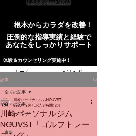
体験お申込み
​根本からカラダを改善！​​
​​圧倒的な指導実績と経験で
​あなたをしっかりサポート
​​​体験＆カウンセリング実施中！
ホーム
メソッド
記事
トレーニングの流れ
施設
全ての記事
川崎パーソナルジムNOUVST
スタッフ
よくある質問
料金
全ての記事
2023年2月7日
読了時間: 2分
川崎パーソナルジム
トレーニング
お問い合わせ
NOUVST「ゴルフトレー
ニュース
食事
ニング」