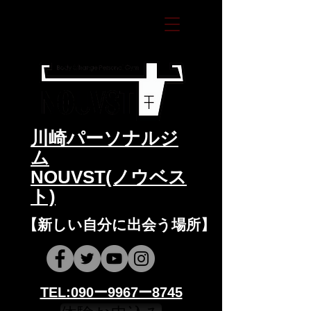
​川崎パーソナルジ
ム
NOUVST(ノウベス
ト)
​​【新しい自分に出会う場所】
​​TEL:090ー9967ー8745