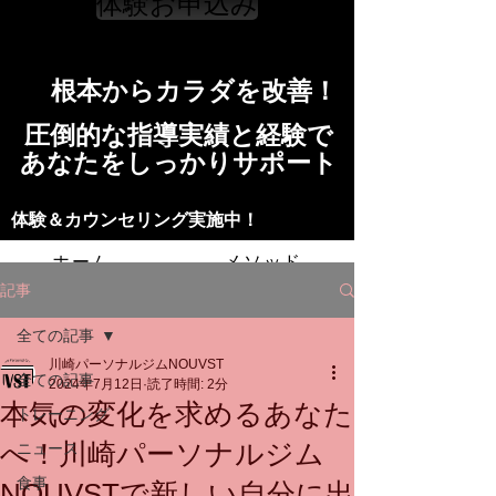
体験お申込み
​根本からカラダを改善！​​
​​圧倒的な指導実績と経験で
​あなたをしっかりサポート
​​​体験＆カウンセリング実施中！
ホーム
メソッド
記事
トレーニングの流れ
施設
全ての記事
川崎パーソナルジムNOUVST
スタッフ
よくある質問
料金
全ての記事
2024年7月12日
読了時間: 2分
本気の変化を求めるあなた
トレーニング
お問い合わせ
へ！川崎パーソナルジム
ニュース
食事
NOUVSTで新しい自分に出