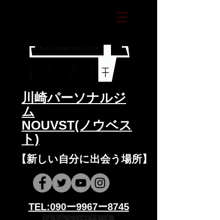
​川崎パーソナルジ
ム
NOUVST(ノウベス
ト)
​​【新しい自分に出会う場所】
​​TEL:090ー9967ー8745