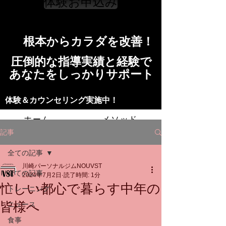
体験お申込み
​根本からカラダを改善！​​
​​圧倒的な指導実績と経験で
​あなたをしっかりサポート
​​​体験＆カウンセリング実施中！
ホーム
メソッド
記事
トレーニングの流れ
施設
全ての記事
川崎パーソナルジムNOUVST
スタッフ
よくある質問
料金
全ての記事
2024年7月2日
読了時間: 1分
忙しい都心で暮らす中年の
トレーニング
お問い合わせ
皆様へ
ニュース
食事