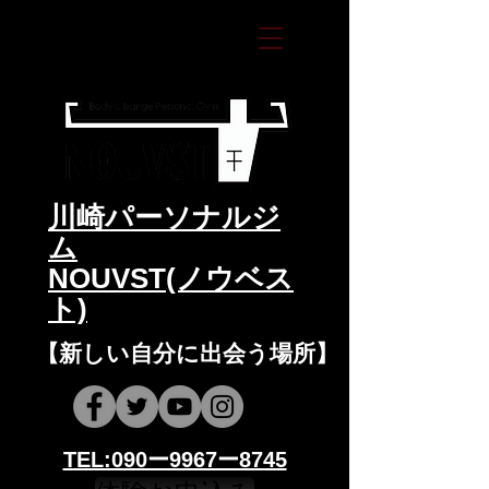
​川崎パーソナルジ
ム
NOUVST(ノウベス
ト)
​​【新しい自分に出会う場所】
​​TEL:090ー9967ー8745