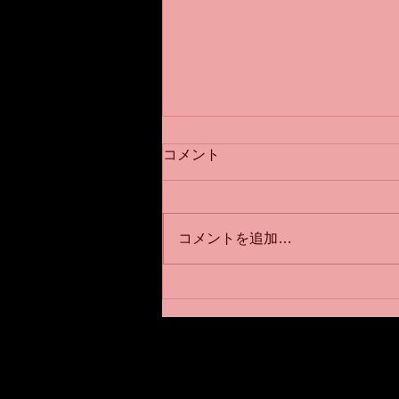
コメント
コメントを追加…
川崎パーソナルジムNOUVST
メッソド
川崎パーソナルジムNOU
〒210−0835