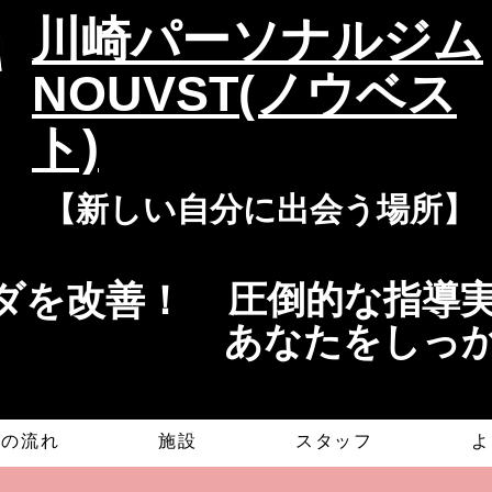
​川崎パーソナルジム
NOUVST(ノウベス
ト)
​​【新しい自分に出会う場所】
を改善！​​
​​圧倒的な指
​あなたをしっ
グの流れ
施設
スタッフ
よ