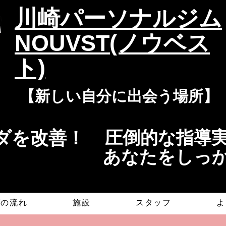
​川崎パーソナルジム
NOUVST(ノウベス
ト)
​​【新しい自分に出会う場所】
を改善！​​
​​圧倒的な指
​あなたをしっ
グの流れ
施設
スタッフ
よ