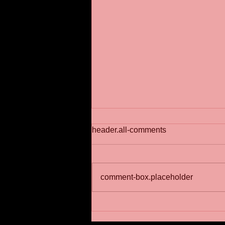
header.all-comments
comment-box.placeholder
川崎パーソナルジムNOUVST
メッソド