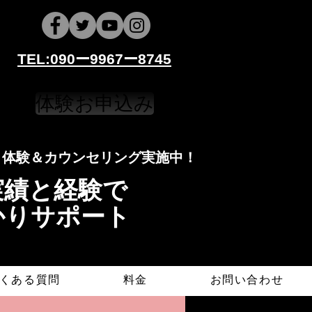
​​TEL:090ー9967ー8745
体験お申込み
​​​体験＆カウンセリング実施中！
導実績と経験で
かりサポート
くある質問
料金
お問い合わせ