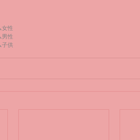
ム女性
ム男性
ム子供