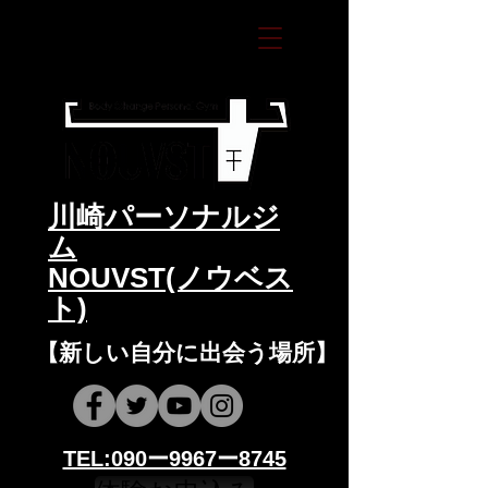
​川崎パーソナルジ
ム
NOUVST(ノウベス
ト)
​​【新しい自分に出会う場所】
​​TEL:090ー9967ー8745