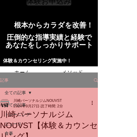
体験お申込み
​根本からカラダを改善！​​
​​圧倒的な指導実績と経験で
​あなたをしっかりサポート
​​​体験＆カウンセリング実施中！
ホーム
メソッド
記事
トレーニングの流れ
施設
全ての記事
川崎パーソナルジムNOUVST
スタッフ
よくある質問
料金
全ての記事
2024年9月27日
読了時間: 2分
川崎パーソナルジム
トレーニング
お問い合わせ
NOUVST【体験＆カウンセ
ニュース
食事
リング】