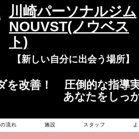
​川崎パーソナルジム
NOUVST(ノウベス
ト)
​​【新しい自分に出会う場所】
を改善！​​
​​圧倒的な指
​あなたをしっ
グの流れ
施設
スタッフ
よ