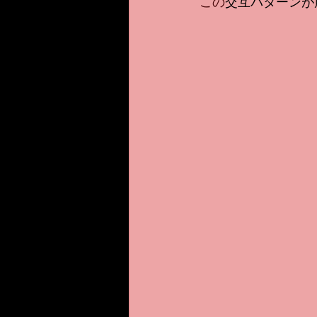
この
交互パターンが