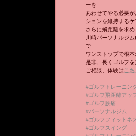
ーを
あわせてやる必要が
ションを維持するケ
さらに飛距離を求め
川崎パーソナルジム
で
ワンストップで根本
是非、長くゴルフを
ご相談、体験は
こち
#ゴルフトレーニン
#ゴルフ飛距離アッ
#ゴルフ腰痛
#パーソナルジム
#ゴルフフィットネ
#ゴルフスイング