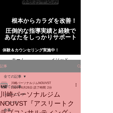
体験お申込み
​根本からカラダを改善！​​
​​圧倒的な指導実績と経験で
​あなたをしっかりサポート
​​​体験＆カウンセリング実施中！
ホーム
メソッド
記事
トレーニングの流れ
施設
全ての記事
川崎パーソナルジムNOUVST
スタッフ
よくある質問
料金
全ての記事
2024年6月26日
読了時間: 2分
川崎パーソナルジム
トレーニング
お問い合わせ
NOUVST『アスリートク
ニュース
食事
ラブコンサルティング』