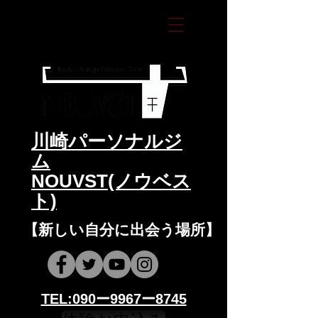
​川崎パーソナルジ
ム
NOUVST(ノウベス
ト)
​​【新しい自分に出会う場所】
​​TEL:090ー9967ー8745