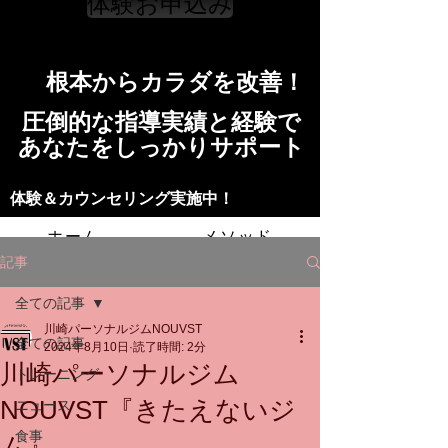
体験お申込み
​根本からカラダを改善！​​
​​圧倒的な指導実績と経験で
​あなたをしっかりサポート
​​​体験＆カウンセリング実施中！
ホーム
メソッド
記事
トレーニングの流れ
施設
全ての記事
川崎パーソナルジムNOUVST
スタッフ
よくある質問
料金
全ての記事
2024年8月10日
読了時間: 2分
川崎パーソナルジム
トレーニング
お問い合わせ
NOUVST『きたえないジ
ニュース
食事
ム』