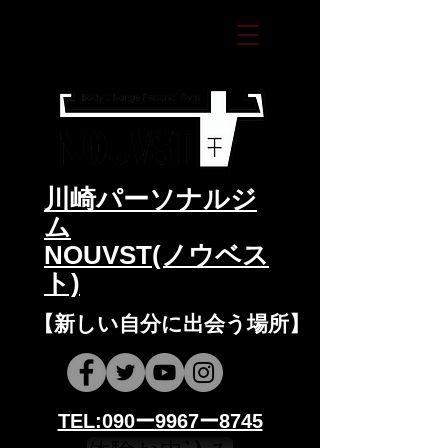
​川崎パーソナルジ
ム
NOUVST(ノウベス
ト)
​​【新しい自分に出会う場所】
​​TEL:090ー9967ー8745