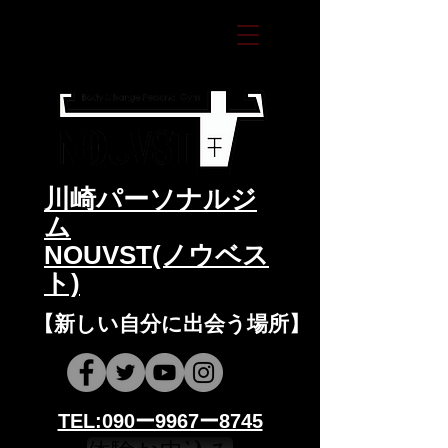
​川崎パーソナルジ
ム
NOUVST(ノウベス
ト)
​​【新しい自分に出会う場所】
​​TEL:090ー9967ー8745