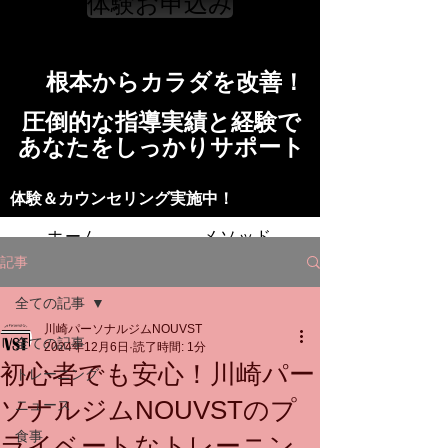
体験お申込み
​根本からカラダを改善！​​
​​圧倒的な指導実績と経験で
​あなたをしっかりサポート
​​​体験＆カウンセリング実施中！
ホーム
メソッド
記事
トレーニングの流れ
施設
全ての記事
川崎パーソナルジムNOUVST
スタッフ
よくある質問
料金
全ての記事
2024年12月6日
読了時間: 1分
初心者でも安心！川崎パー
トレーニング
お問い合わせ
ソナルジムNOUVSTのプ
ニュース
食事
ライベートなトレーニン