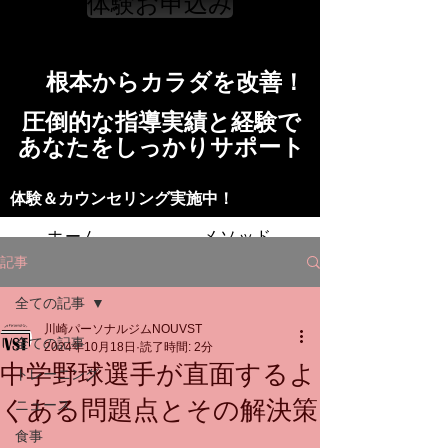
体験お申込み
​根本からカラダを改善！​​
​​圧倒的な指導実績と経験で
​あなたをしっかりサポート
​​​体験＆カウンセリング実施中！
ホーム
メソッド
記事
トレーニングの流れ
施設
全ての記事
川崎パーソナルジムNOUVST
スタッフ
よくある質問
料金
全ての記事
2024年10月18日
読了時間: 2分
中学野球選手が直面するよ
トレーニング
お問い合わせ
くある問題点とその解決策
ニュース
食事