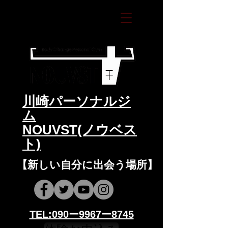
​川崎パーソナルジ
ム
NOUVST(ノウベス
ト)
​​【新しい自分に出会う場所】
​​TEL:090ー9967ー8745