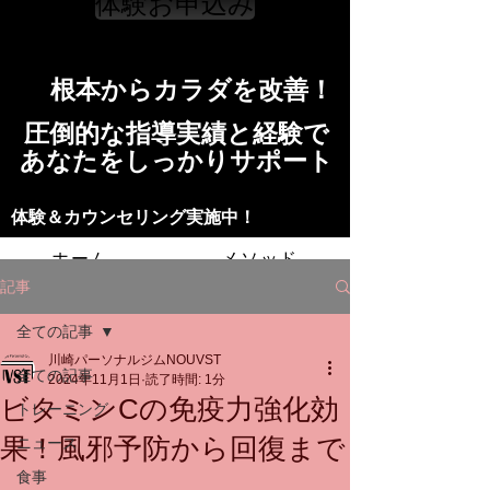
体験お申込み
​根本からカラダを改善！​​
​​圧倒的な指導実績と経験で
​あなたをしっかりサポート
​​​体験＆カウンセリング実施中！
ホーム
メソッド
記事
トレーニングの流れ
施設
全ての記事
川崎パーソナルジムNOUVST
スタッフ
よくある質問
料金
全ての記事
2024年11月1日
読了時間: 1分
ビタミンCの免疫力強化効
トレーニング
お問い合わせ
果！風邪予防から回復まで
ニュース
食事