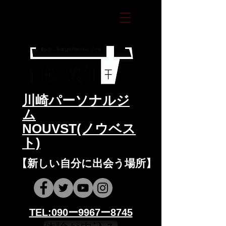
​川崎パーソナルジ
ム
NOUVST(ノウベス
ト)
​​【新しい自分に出会う場所】
​​TEL:090ー9967ー8745