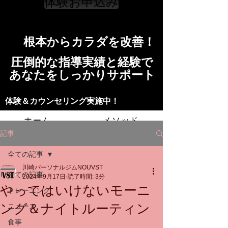
体験お申込み
​根本からカラダを改善！​​
​​圧倒的な指導実績と経験で
​あなたをしっかりサポート
​​​体験＆カウンセリング実施中！
ホーム
メソッド
記事
トレーニングの流れ
施設
全ての記事
川崎パーソナルジムNOUVST
スタッフ
よくある質問
料金
全ての記事
2024年9月17日
読了時間: 3分
やってはいけないモーニ
トレーニング
お問い合わせ
ング＆ナイトルーティン
ニュース
食事