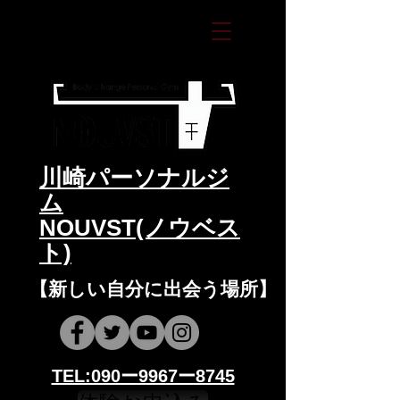
​川崎パーソナルジ
ム
NOUVST(ノウベス
ト)
​​【新しい自分に出会う場所】
​​TEL:090ー9967ー8745