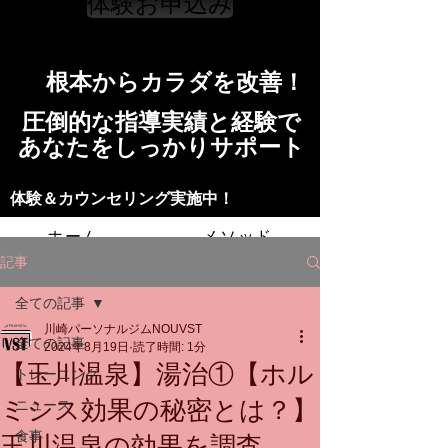
体験お申込み
​根本からカラダを改善！​​
​​圧倒的な指導実績と経験で
​あなたをしっかりサポート
​​​体験＆カウンセリング実施中！
ホーム
メソッド
記事
トレーニングの流れ
施設
全ての記事
川崎パーソナルジムNOUVST
スタッフ
よくある質問
料金
全ての記事
2024年8月19日
読了時間: 1分
【玉川温泉】湯治①【ホル
トレーニング
お問い合わせ
ミシス効果の秘密とは？】
ニュース
食事
玉川温泉の効果を調査