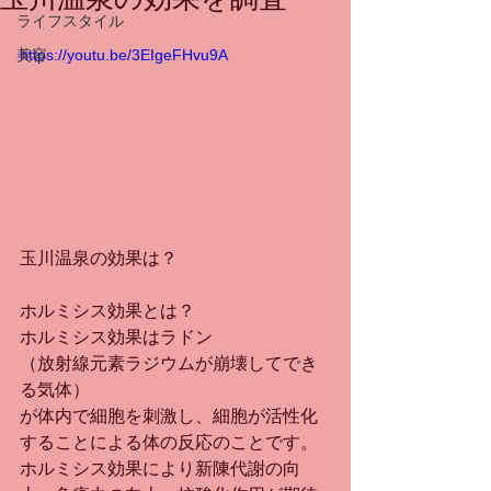
ライフスタイル
美容
https://youtu.be/3EIgeFHvu9A
玉川温泉の効果は？
ホルミシス効果とは？
ホルミシス効果はラドン
（放射線元素ラジウムが崩壊してでき
る気体）
が体内で細胞を刺激し、細胞が活性化
することによる体の反応のことです。
ホルミシス効果により新陳代謝の向