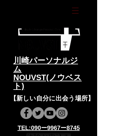
​川崎パーソナルジ
ム
NOUVST(ノウベス
ト)
​​【新しい自分に出会う場所】
​​TEL:090ー9967ー8745