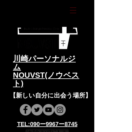
​川崎パーソナルジ
ム
NOUVST(ノウベス
ト)
​​【新しい自分に出会う場所】
​​TEL:090ー9967ー8745