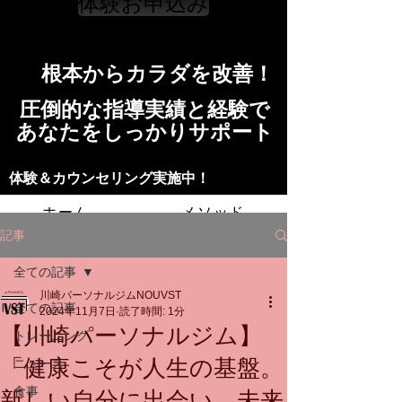
体験お申込み
​根本からカラダを改善！​​
​​圧倒的な指導実績と経験で
​あなたをしっかりサポート
​​​体験＆カウンセリング実施中！
ホーム
メソッド
記事
トレーニングの流れ
施設
全ての記事
川崎パーソナルジムNOUVST
スタッフ
よくある質問
料金
全ての記事
2024年11月7日
読了時間: 1分
【川崎パーソナルジム】
トレーニング
お問い合わせ
「健康こそが人生の基盤。
ニュース
食事
新しい自分に出会い、未来