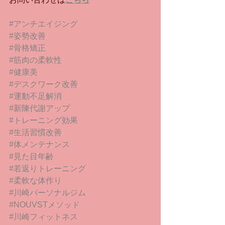
#アンチエイジング
#姿勢改善
#骨格矯正
#筋肉の柔軟性
#健康美
#デスクワーク改善
#運動不足解消
#新陳代謝アップ
#トレーニング効果
#生活習慣改善
#体メンテナンス
#見た目年齢
#若返りトレーニング
#柔軟な体作り
#川崎パーソナルジム
#NOUVSTメソッド
#川崎フィットネス