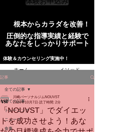
体験お申込み
​根本からカラダを改善！​​
​​圧倒的な指導実績と経験で
​あなたをしっかりサポート
​​​体験＆カウンセリング実施中！
ホーム
メソッド
記事
トレーニングの流れ
施設
全ての記事
川崎パーソナルジムNOUVST
スタッフ
よくある質問
料金
全ての記事
2024年10月7日
読了時間: 2分
「NOUVST」でダイエッ
トレーニング
お問い合わせ
トを成功させよう！あな
ニュース
食事
たの目標達成を全力でサポ