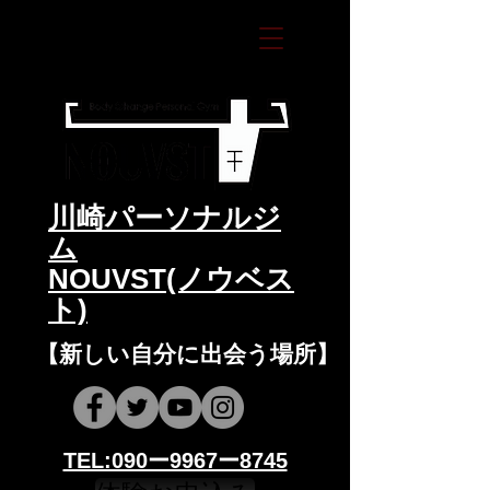
​川崎パーソナルジ
ム
NOUVST(ノウベス
ト)
​​【新しい自分に出会う場所】
​​TEL:090ー9967ー8745