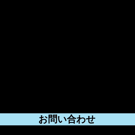
『大島三丁目』下車徒歩2分。
乗車『大島三丁目』下車徒歩2分。
鋼管病院前』下車徒歩2分。
分
5分
崎駅、JR小田栄駅、JR浜川崎駅)
お問い合わせ