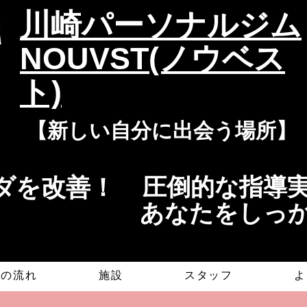
​川崎パーソナルジム
NOUVST(ノウベス
ト)
​​【新しい自分に出会う場所】
を改善！​​
​​圧倒的な指
​あなたをしっ
グの流れ
施設
スタッフ
よ