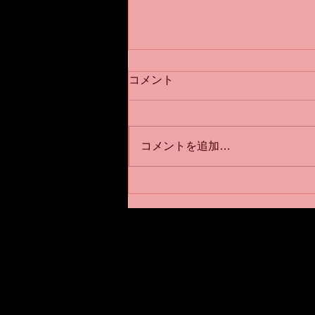
コメント
コメントを追加…
川崎パーソナルジムNOUVST
メッソド
川崎パーソナルジムNOU
〒210−0835
神奈川県川崎市川崎区追分町
TEL:
090-9967-8745
JR川崎駅より徒歩約30