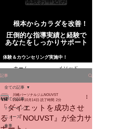
体験お申込み
​根本からカラダを改善！​​
​​圧倒的な指導実績と経験で
​あなたをしっかりサポート
​​​体験＆カウンセリング実施中！
ホーム
メソッド
記事
トレーニングの流れ
施設
全ての記事
川崎パーソナルジムNOUVST
スタッフ
よくある質問
料金
全ての記事
2024年10月14日
読了時間: 2分
「ダイエットを成功させ
トレーニング
お問い合わせ
る！『NOUVST』が全力サ
ニュース
食事
ポート」