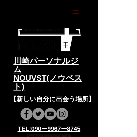
​川崎パーソナルジ
ム
NOUVST(ノウベス
ト)
​​【新しい自分に出会う場所】
​​TEL:090ー9967ー8745